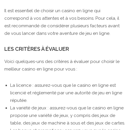
Il est essentiel de choisir un casino en ligne qui
correspond à vos attentes et à vos besoins. Pour cela, il
est recommandé de considérer plusieurs facteurs avant
de vous lancer dans votre aventure de jeu en ligne.
LES CRITÈRES À ÉVALUER
Voici quelques-uns des critères à évaluer pour choisir le
meilleur casino en ligne pour vous :
La licence : assurez-vous que le casino en ligne est
licencié et réglementé par une autorité de jeu en ligne
réputée.
La variété de jeux : assurez-vous que le casino en ligne
propose une variété de jeux, y compris des jeux de
table, des jeux de machine à sous et des jeux de cartes.