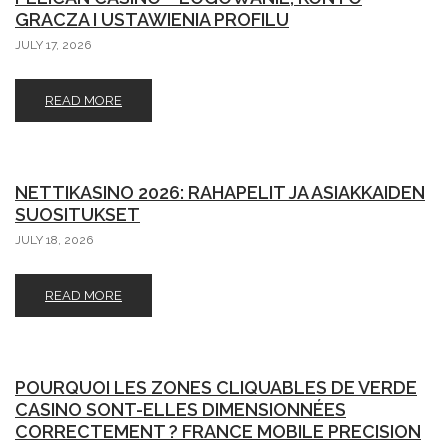
GRACZA I USTAWIENIA PROFILU
JULY 17, 2026
READ MORE
NETTIKASINO 2026: RAHAPELIT JA ASIAKKAIDEN
SUOSITUKSET
JULY 18, 2026
READ MORE
POURQUOI LES ZONES CLIQUABLES DE VERDE
CASINO SONT-ELLES DIMENSIONNÉES
CORRECTEMENT ? FRANCE MOBILE PRECISION