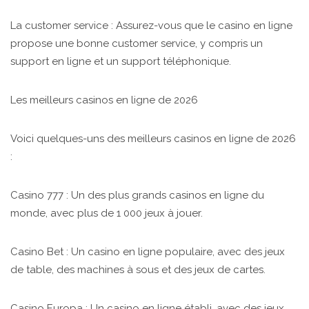
La customer service : Assurez-vous que le casino en ligne
propose une bonne customer service, y compris un
support en ligne et un support téléphonique.
Les meilleurs casinos en ligne de 2026
Voici quelques-uns des meilleurs casinos en ligne de 2026
:
Casino 777 : Un des plus grands casinos en ligne du
monde, avec plus de 1 000 jeux à jouer.
Casino Bet : Un casino en ligne populaire, avec des jeux
de table, des machines à sous et des jeux de cartes.
Casino Europa : Un casino en ligne établi, avec des jeux