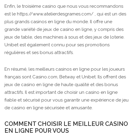
Enfin, le troisième casino que nous vous recommandons
est le https://www.atelierdesgrames.com/ , qui est un des
plus grands casinos en ligne du monde. Il offre une
grande variété de jeux de casino en ligne, y compris des
jeux de table, des machines à sous et des jeux de loterie.
Unibet est également connu pour ses promotions
régulières et ses bonus attractifs.
En résumé, les meilleurs casinos en ligne pour les joueurs
français sont Casino.com, Betway et Unibet. Ils offrent des
jeux de casino en ligne de haute qualité et des bonus
attractifs. Il est important de choisir un casino en ligne
fiable et sécurisé pour vous garantir une expérience de jeu
de casino en ligne sécurisée et amusante.
COMMENT CHOISIR LE MEILLEUR CASINO
EN LIGNE POUR VOUS