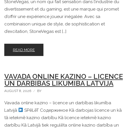
StoneVegas, un nom qui fait sensation dans l’industrie du
divertissement et du gaming, est une marque qui promet
d’offrir une expérience joueur inégalée. Avec sa
combinaison unique de style, de sophistication et
d’excitation, StoneVegas est […]
READ MORE
VAVADA ONLINE KAZINO – LICENCE
UN DARBĪBAS LIKUMĪBA LATVIJĀ
AUGUST 8, 2026
BY
Vavada online kazino – licence un darbības likumība
Latvijā
SPēLēT Содержимое Kā darbojas licence un kā
tā ietekmē kazino darbību Kā licence ietekmē kazino
darbību Kā Latvijā tiek regulēta online kazino darbība un