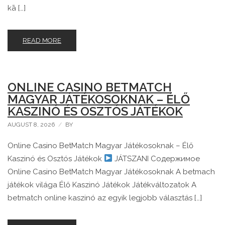
kā […]
READ MORE
ONLINE CASINO BETMATCH
MAGYAR JÁTÉKOSOKNAK – ÉLŐ
KASZINÓ ÉS OSZTÓS JÁTÉKOK
AUGUST 8, 2026
BY
Online Casino BetMatch Magyar Játékosoknak – Élő
Kaszinó és Osztós Játékok
JÁTSZANI Содержимое
Online Casino BetMatch Magyar Játékosoknak A betmach
játékok világa Élő Kaszinó Játékok Játékváltozatok A
betmatch online kaszinó az egyik legjobb választás […]