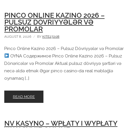
PINCO ONLINE KAZINO 2026 –
PULSUZ DÖVRIYYƏLƏR VƏ
PROMOLAR
AUGUST 8, 2026
BY
KITE27208
Pinco Online Kazino 2026 – Pulsuz Dövriyyələr və Promolar
OYNA Содержимое Pinco Online Kazino 2026 – Pulsuz
Dönəricələr və Promolar Aktual pulsuz dövriyyə şərtləri və
necə əldə etmək Əgər pinco casino‑da real məbləğlə
oynamaq […]
READ MORE
NV KASYNO – WPŁATY I WYPŁATY